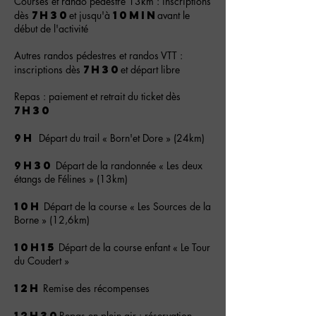
Courses et rando pédestre 13km : inscriptions
7h30
10min
dès
et jusqu'à
avant le
début de l'activité
Autres randos pédestres et randos VTT :
7h30
inscriptions dès
et départ libre
Repas : paiement et retrait du ticket dès
7h30
9h
Départ du trail « Born'et Dore » (24km)
9h30
Départ de la randonnée « Les deux
étangs de Félines » (13km)
10h
Départ de la course « Les Sources de la
Borne » (12,6km)
10h15
Départ de la course enfant « Le Tour
du Coudert »
12h
Remise des récompenses
12h30
Repas en plein air : réservation