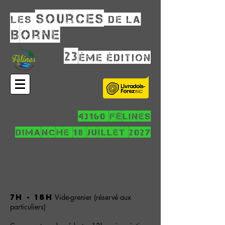
sources
Les
de la
Borne
23
ème édition
43160 Félines
dimanche 18 juillet 2027
7h - 18h
Vide-grenier (réservé aux
particuliers)