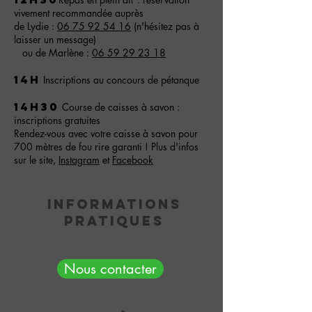
vivement recommandée auprès
de Lydie :
06 75 92 54 16
(n'hésitez pas à
laisser un message)
ou de Marlène :
06 59 29 23 18
14h
Inscriptions au concours de pétanque
14h30
Course de caisses à savon :
inscriptions gratuites
Rendez-vous avec votre caisse à savon pour
700 mètres de fou rire garanti ! Plus d'infos
sur le site,
Instagram
et
Facebook
Informations
pratiques
Nous contacter