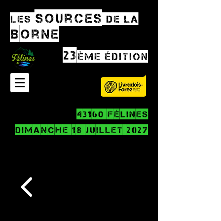
sources
Les
de la
Borne
23
ème édition
43160 Félines
dimanche 18 juillet 2027