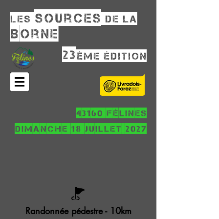
sources
Les
de la
Borne
23
ème édition
43160 Félines
dimanche 18 juillet 2027
Randonnée pédestre - 10km