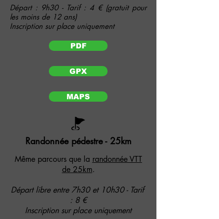
Départ : 9h30 - Tarif : 4 € (gratuit pour
les moins de 12 ans)
Inscription sur place uniquement
PDF
GPX
MAPS
Randonnée pédestre - 25km
Même parcours que la
randonnée VTT
de 25km
.
Départ libre entre 7h30 et 10h30 - Tarif
: 8 €
Inscription sur place uniquement