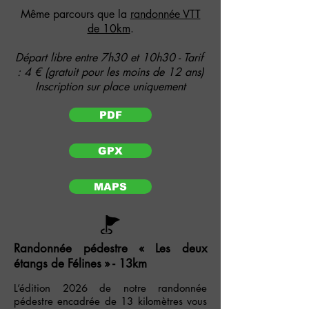
Même parcours que la
randonnée VTT
de 10km
.
Départ libre entre 7h30 et 10h30 - Tarif
: 4 € (gratuit pour les moins de 12 ans)
Inscription sur place uniquement
PDF
GPX
MAPS
Randonnée pédestre « Les deux
étangs de Félines » - 13km
L’édition 2026 de notre randonnée
pédestre encadrée de 13 kilomètres vous