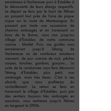
emmènera à Vacheresse puis à Estables à
la découverte de leurs étangs respectifs.
Le départ se fera par le haut de Félines
en passant tout près de l’aire de pique-
nique sur la route de Mortessagne. En
passant par toute une succession de
chemins ombragés et en traversant un
bras de la Borne, vous irez jusqu’au
village d’Estublac de notre commune
voisine : Monlet. Puis, vos guides vous
emmèneront jusqu’à l’étang de
Vacheresse où de nombreux amateurs
viennent, de jour comme de nuit, pêcher
carpes, tanches, gardons, goujons… La
suite de la randonnée vous fera découvrir
l’étang d’Estables, plus petit, non
aménagé, mais très beau. C’est à ses
abords que vous profiterez du
ravitaillement. Le retour se fera en
traversant le village d’Estables, puis par
des sentiers toujours très ombragés en
sous-bois, vous rentrerez jusqu’à Félines
en longeant la D906.